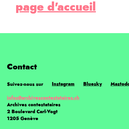
page d'accueil
Contact
Instagram
Bluesky
Mastod
Suivez-nous sur
infos@archivescontestataires.ch
Archives contestataires
2 Boulevard Carl-Vogt
1205 Genève