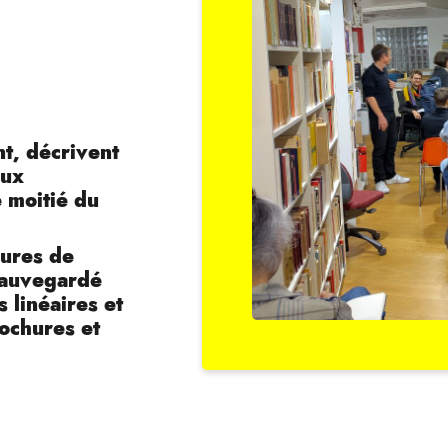
nt, décrivent
eux
 moitié du
ures de
 sauvegardé
 linéaires et
ochures et