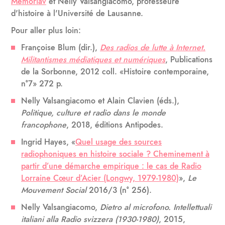
Memoriav
et Nelly Valsangiacomo, professeure
d'histoire à l'Université de Lausanne.
Pour aller plus loin:
Françoise Blum (dir.),
Des radios de lutte à Internet.
Militantismes médiatiques et numériques
, Publications
de la Sorbonne, 2012 coll. «Histoire contemporaine,
n°7» 272 p.
Nelly Valsangiacomo et Alain Clavien (éds.),
Politique, culture et radio dans le monde
francophone
, 2018, éditions Antipodes.
Ingrid Hayes, «
Quel usage des sources
radiophoniques en histoire sociale ? Cheminement à
partir d’une démarche empirique : le cas de Radio
Lorraine Cœur d’Acier (Longwy, 1979-1980)
»,
Le
Mouvement Social
2016/3 (n° 256).
Nelly Valsangiacomo,
Dietro al microfono. Intellettuali
italiani alla Radio svizzera (1930-1980)
, 2015,