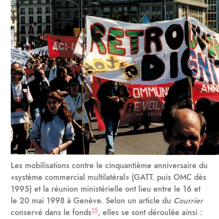
Les mobilisations contre le cinquantième anniversaire du
«système commercial multilatéral» (GATT. puis OMC dès
1995) et la réunion ministérielle ont lieu entre le 16 et
le 20 mai 1998 à Genève. Selon un article du
Courrier
15
conservé dans le fonds
, elles se sont déroulée ainsi :