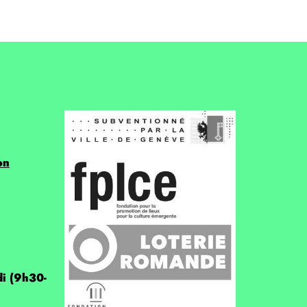
on
di (9h30-