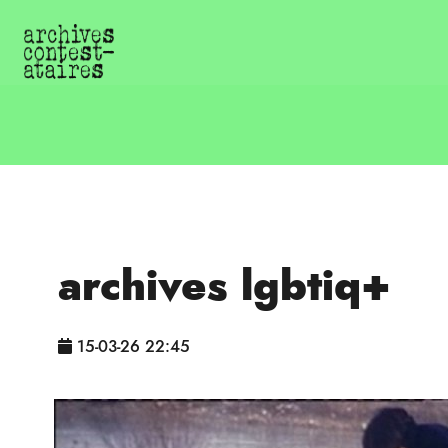
archives lgbtiq+
15-03-26 22:45