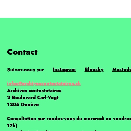
Contact
Instagram
Bluesky
Mastod
Suivez-nous sur
infos@archivescontestataires.ch
Archives contestataires
2 Boulevard Carl-Vogt
1205 Genève
Consultation sur rendez-vous du mercredi au vendre
17h)